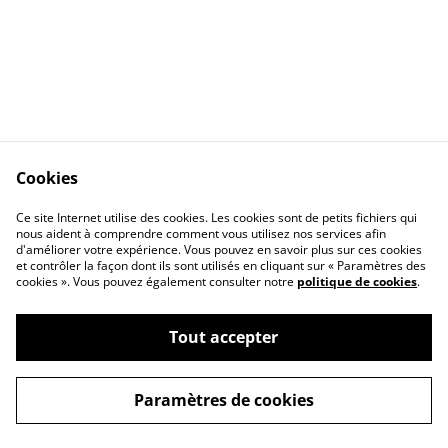
Cookies
Ce site Internet utilise des cookies. Les cookies sont de petits fichiers qui
nous aident à comprendre comment vous utilisez nos services afin
Contactez-nous
Conditions
d'améliorer votre expérience. Vous pouvez en savoir plus sur ces cookies
Politique de
Politique de cookies
et contrôler la façon dont ils sont utilisés en cliquant sur « Paramètres des
confidentialité
cookies ». Vous pouvez également consulter notre
politique de cookies
.
Tout accepter
©
2026
Horoa
Paramètres de cookies
powered by