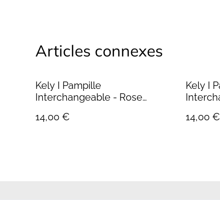
Articles connexes
Kely I Pampille
Kely I 
Interchangeable - Rose
Interch
Dragée Pailleté
Saumo
14,00 €
14,00 €
Contactez-no