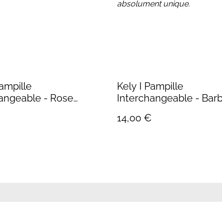
absolument unique.
Pampille
Kely I Pampille
angeable - Rose
Interchangeable - Barb
n
14,00 €
us
Conditions
Politique de
Politiqu
confidentialité