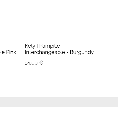
Kely I Pampille
ie Pink
Interchangeable - Burgundy
14,00 €
e de cookies