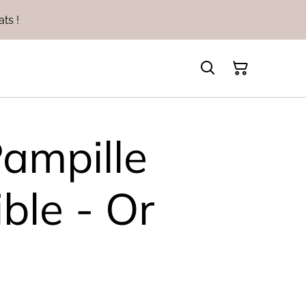
ts !
Pampille
ble - Or