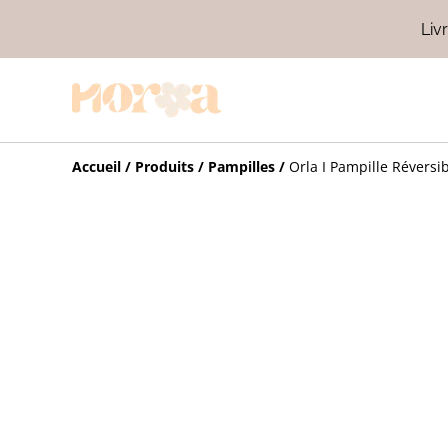
Liv
Accueil
/
Produits
/
Pampilles
/
Orla I Pampille Réversib