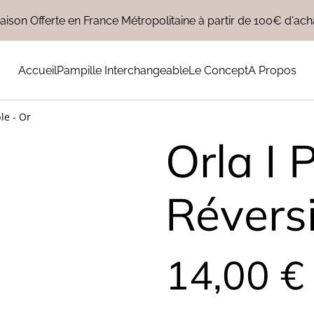
raison Offerte en France Métropolitaine à partir de 100€ d'acha
Accueil
Pampille Interchangeable
Le Concept
A Propos
le - Or
Orla I 
Réversi
14,00 €