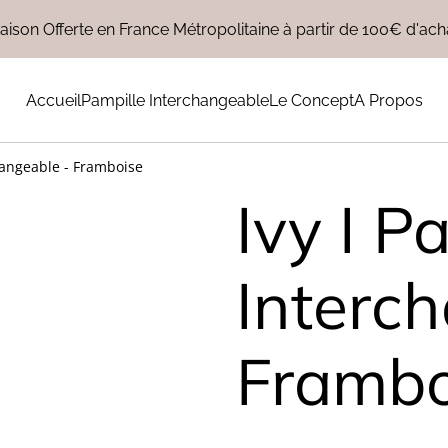
raison Offerte en France Métropolitaine à partir de 100€ d'acha
Accueil
Pampille Interchangeable
Le Concept
A Propos
hangeable - Framboise
Ivy I P
Interc
Frambo