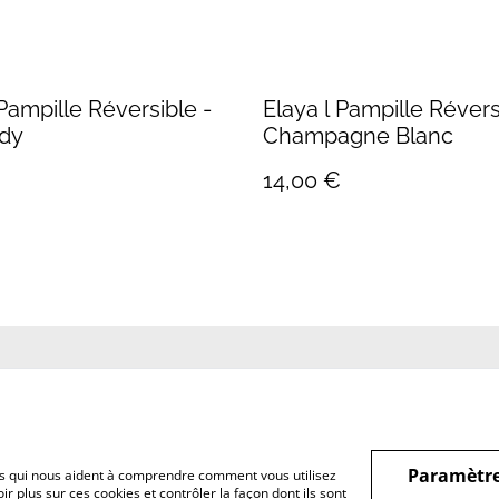
 Pampille Réversible -
Elaya l Pampille Révers
dy
Champagne Blanc
14,00 €
us
Conditions
Politique de
Politiqu
confidentialité
Paramètre
hiers qui nous aident à comprendre comment vous utilisez
r plus sur ces cookies et contrôler la façon dont ils sont