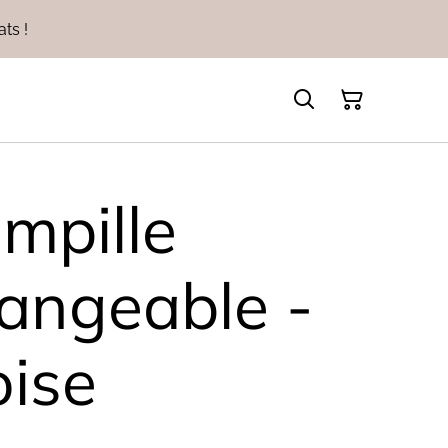
ts !
ampille
hangeable -
ise