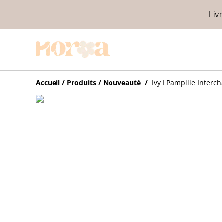
Liv
Accueil
/
Produits
/
Nouveauté
/
Ivy I Pampille Interc