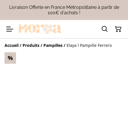
Livraison Offerte en France Métropolitaine à partir de
100€ d'achats !
Accueil
/
Produits
/
Pampilles
/
Elaya l Pampille Ferrero
%