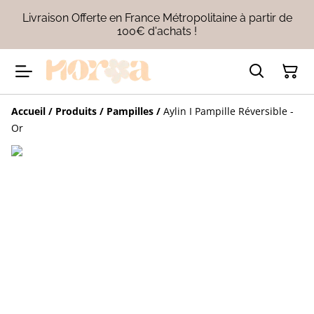
Livraison Offerte en France Métropolitaine à partir de
100€ d'achats !
Accueil
/
Produits
/
Pampilles
/
Aylin I Pampille Réversible -
Or