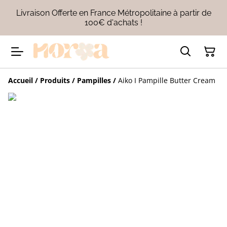
Livraison Offerte en France Métropolitaine à partir de
100€ d'achats !
Accueil
/
Produits
/
Pampilles
/
Aiko I Pampille Butter Cream